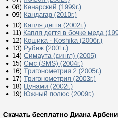
08)
Канарский (1999г.)
09)
Кандагар (2010г.)
10)
Капля дегтя (2002г.)
11)
Капля дегтя в бочке меда (199
12)
Кошика - Koshika (2006г.)
13)
Рубеж (2001г.)
14)
Симаута (сингл) (2005)
15)
Смс (SMS) (2004г.)
16)
Тригонометрия 2 (2005г.)
17)
Тригонометрия (2003г.)
18)
Цунами (2002г.)
19)
Южный полюс (2009г.)
Скачать бесплатно Диана Арбенин