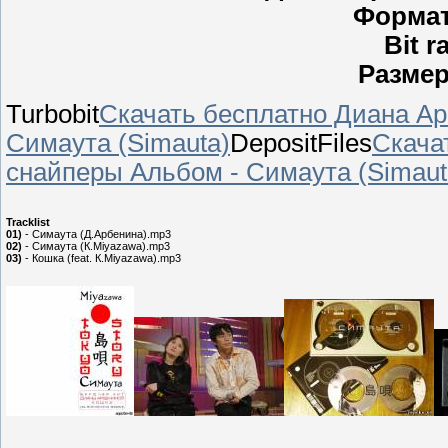
Формат
Bit r
Разме
Turbobit
Скачать бесплатно Диана Ар
Симаута (Simauta)
DepositFiles
Скача
снайперы Альбом - Симаута (Simaut
Tracklist
01)
- Симаута (Д.Арбенина).mp3
02)
- Симаута (К.Miyazawa).mp3
03)
- Кошка (feat. К.Miyazawa).mp3