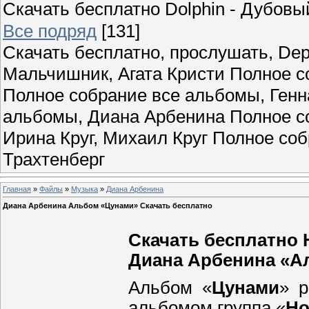
Скачать бесплатно Dolphin - Дубов
Все подряд
[131]
Скачать бесплатно, прослушать, Dep
Мальчишник, Агата Кристи Полное с
Полное собрание все альбомы, Ген
альбомы, Диана Арбенина Полное со
Ирина Круг, Михаил Круг Полное со
Трахтенберг
Главная
»
Файлы
»
Музыка
»
Диана Арбенина
Диана Арбенина Альбом «Цунами» Скачать бесплатно
Скачать бесплатно 
Диана Арбенина «Ал
Альбом «
Цунами
» р
альбомом группа «
Но