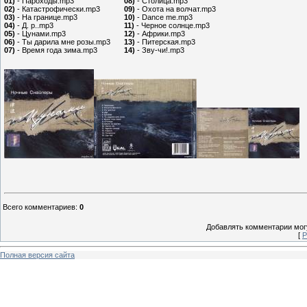
01)
- Пароходы.mp3
08)
- Столица.mp3
02)
- Катастрофически.mp3
09)
- Охота на волчат.mp3
03)
- На границе.mp3
10)
- Dance me.mp3
04)
- Д. р..mp3
11)
- Черное солнце.mp3
05)
- Цунами.mp3
12)
- Африки.mp3
06)
- Ты дарила мне розы.mp3
13)
- Питерская.mp3
07)
- Время года зима.mp3
14)
- Зву-чи!.mp3
Всего комментариев
:
0
Добавлять комментарии могу
[
Р
Полная версия сайта