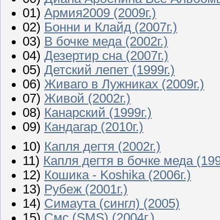
01)
Армия2009 (2009г.)
02)
Бонни и Клайд (2007г.)
03)
В бочке меда (2002г.)
04)
Дезертир сна (2007г.)
05)
Детский лепет (1999г.)
06)
Живаго в Лужниках (2009г.)
07)
Живой (2002г.)
08)
Канарский (1999г.)
09)
Кандагар (2010г.)
10)
Капля дегтя (2002г.)
11)
Капля дегтя в бочке меда (199
12)
Кошика - Koshika (2006г.)
13)
Рубеж (2001г.)
14)
Симаута (сингл) (2005)
15)
Смс (SMS) (2004г.)