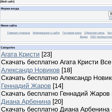
[
Мой сайт
]
Форма входа
В
Ст
Меню сайта
Главная страница
Информация о сайте
Гостевая книга
Обратная связь
Кат
Видео
FAQ (вопрос/отв
Categories
Агата Кристи
[23]
Скачать бесплатно Агата Кристи Вс
Александр Новиков
[18]
Скачать бесплатно Александр Новик
Геннадий Жаров
[14]
Скачать бесплатно Геннадий Жаров
Диана Арбенина
[20]
Скачать бесплатно Диана Арбенина