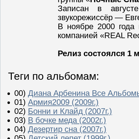
Записан в август
звукорежиссёр — Евг
В ноябре 2000 года 
компанией «REAL Rec
Релиз состоялся 1 м
Теги по альбомам:
00)
Диана Арбенина Все Альбом
01)
Армия2009 (2009г.)
02)
Бонни и Клайд (2007г.)
03)
В бочке меда (2002г.)
04)
Дезертир сна (2007г.)
05)
Детский лепет (1999г.)