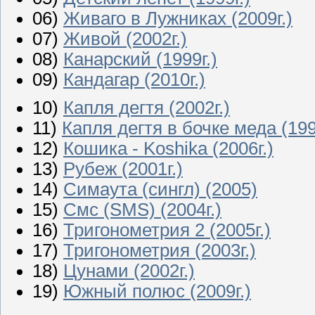
06)
Живаго в Лужниках (2009г.)
07)
Живой (2002г.)
08)
Канарский (1999г.)
09)
Кандагар (2010г.)
10)
Капля дегтя (2002г.)
11)
Капля дегтя в бочке меда (199
12)
Кошика - Koshika (2006г.)
13)
Рубеж (2001г.)
14)
Симаута (сингл) (2005)
15)
Смс (SMS) (2004г.)
16)
Тригонометрия 2 (2005г.)
17)
Тригонометрия (2003г.)
18)
Цунами (2002г.)
19)
Южный полюс (2009г.)