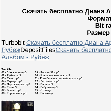
Скачать бесплатно Диана А
Формат
Bit r
Размер
Turbobit
Скачать бесплатно Диана А
Рубеж
DepositFiles
Скачать бесплатн
Альбом - Рубеж
Tracklist
01
- 31-я весна.mp3
09
- Россия 37.mp3
02
- Рубеж.mp3
10
- Кошка московская.mp3
03
- Ежик.mp3
11
- Колыбельная по-снайперски.mp3
04
- Ограда.mp3
12
- Лето-пиво.mp3
05
- Парфюмерия.mp3
13
- Папа.mp3
06
- Ты.mp3
14
- Бабушки.mp3
07
- Блины.mp3
15
- Столица
08
- Еврейская.mp3
16
- Пароходы