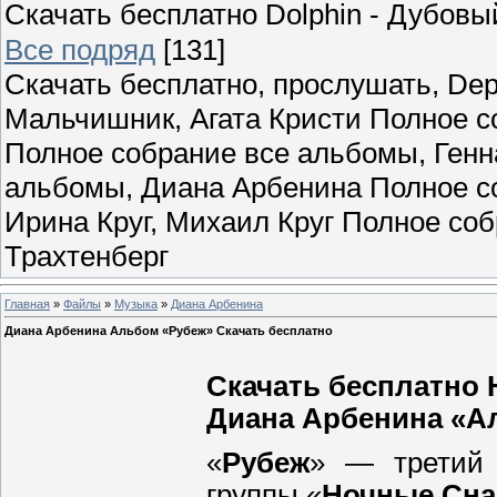
Скачать бесплатно Dolphin - Дубов
Все подряд
[131]
Скачать бесплатно, прослушать, Dep
Мальчишник, Агата Кристи Полное с
Полное собрание все альбомы, Ген
альбомы, Диана Арбенина Полное со
Ирина Круг, Михаил Круг Полное со
Трахтенберг
Главная
»
Файлы
»
Музыка
»
Диана Арбенина
Диана Арбенина Альбом «Рубеж» Скачать бесплатно
Скачать бесплатно 
Диана Арбенина «Аль
«
Рубеж
» — третий 
группы «
Ночные Сн