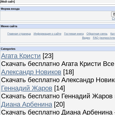
[
Мой сайт
]
Форма входа
В
Ст
Меню сайта
Главная страница
Информация о сайте
Гостевая книга
Обратная связь
Кат
Видео
FAQ (вопрос/отв
Categories
Агата Кристи
[23]
Скачать бесплатно Агата Кристи Вс
Александр Новиков
[18]
Скачать бесплатно Александр Новик
Геннадий Жаров
[14]
Скачать бесплатно Геннадий Жаров
Диана Арбенина
[20]
Скачать бесплатно Диана Арбенина