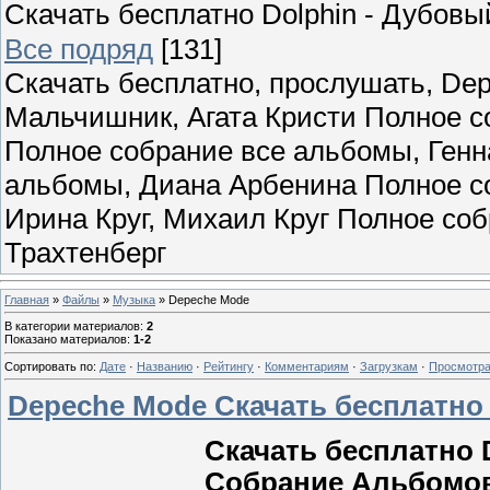
Скачать бесплатно Dolphin - Дубов
Все подряд
[131]
Скачать бесплатно, прослушать, Dep
Мальчишник, Агата Кристи Полное с
Полное собрание все альбомы, Ген
альбомы, Диана Арбенина Полное со
Ирина Круг, Михаил Круг Полное со
Трахтенберг
Главная
»
Файлы
»
Музыка
» Depeche Mode
В категории материалов
:
2
Показано материалов
:
1-2
Сортировать по
:
Дате
·
Названию
·
Рейтингу
·
Комментариям
·
Загрузкам
·
Просмотр
Depeche Mode Скачать бесплатн
Скачать бесплатно 
Собрание Альбомов