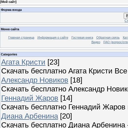
[
Мой сайт
]
Форма входа
В
Ст
Меню сайта
Главная страница
Информация о сайте
Гостевая книга
Обратная связь
Кат
Видео
FAQ (вопрос/отв
Categories
Агата Кристи
[23]
Скачать бесплатно Агата Кристи Вс
Александр Новиков
[18]
Скачать бесплатно Александр Новик
Геннадий Жаров
[14]
Скачать бесплатно Геннадий Жаров
Диана Арбенина
[20]
Скачать бесплатно Диана Арбенина