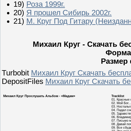
19)
Роза 1999г.
20)
Я прошел Сибирь 2002г.
21)
M. Круг Под Гитару (Неиздан
Михаил Круг - Скачать бе
Форма
Размер 
Turbobit
Михаил Круг Скачать беспл
DepositFiles
Михаил Круг Скачать б
Михаил Круг Прослушать Альбом - «Мадам»
Tracklist
01. Красные
02. Мой Бог..
03. Носталь
04. Падал сн
05. Здравств
06. Владими
07. Письмо 
08. Давай п
09. Все сбуд
10. Это имя