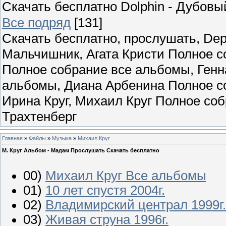
Скачать бесплатно Dolphin - Дубов
Все подряд
[131]
Скачать бесплатно, прослушать, Dep
Мальчишник, Агата Кристи Полное с
Полное собрание все альбомы, Ген
альбомы, Диана Арбенина Полное со
Ирина Круг, Михаил Круг Полное со
Трахтенберг
Главная
»
Файлы
»
Музыка
»
Михаил Круг
М. Круг Альбом - Мадам Прослушать Скачать бесплатно
00)
Михаил Круг Все альбомы
01)
10 лет спустя 2004г.
02)
Владимирский централ 1999г.
03)
Живая струна 1996г.