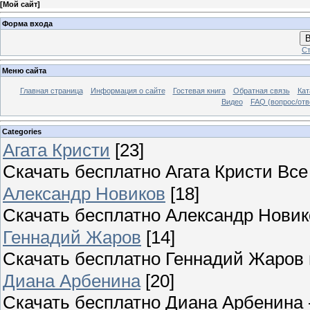
[
Мой сайт
]
Форма входа
В
Ст
Меню сайта
Главная страница
Информация о сайте
Гостевая книга
Обратная связь
Кат
Видео
FAQ (вопрос/отв
Categories
Агата Кристи
[23]
Скачать бесплатно Агата Кристи Вс
Александр Новиков
[18]
Скачать бесплатно Александр Новик
Геннадий Жаров
[14]
Скачать бесплатно Геннадий Жаров
Диана Арбенина
[20]
Скачать бесплатно Диана Арбенина