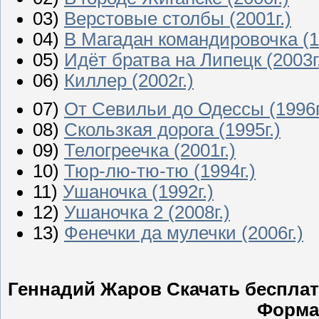
03)
Верстовыe столбы (2001г.)
04)
В Магадан командировочка (1
05)
Идёт братва на Липецк (2003г
06)
Киллер (2002г.)
07)
От Севильи до Одессы (1996г
08)
Скользкая дорога (1995г.)
09)
Телогреечка (2001г.)
10)
Тюр-лю-тю-тю (1994г.)
11)
Ушаночка (1992г.)
12)
Ушаночка 2 (2008г.)
13)
Фенечки да мулечки (2006г.)
Геннадий Жаров Скачать бесплатн
Форма