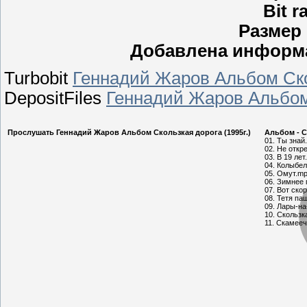
Bit r
Размер
Добавлена информа
Turbobit
Геннадий Жаров Альбом Ско
DepositFiles
Геннадий Жаров Альбом
Прослушать Геннадий Жаров Альбом Скользкая дорога (1995г.)
Альбом - Ск
01. Ты знай
02. Не откр
03. В 19 ле
04. Колыбе
05. Омут.m
06. Зимнее 
07. Вот ско
08. Тетя па
09. Лары-н
10. Скользк
11. Скамее