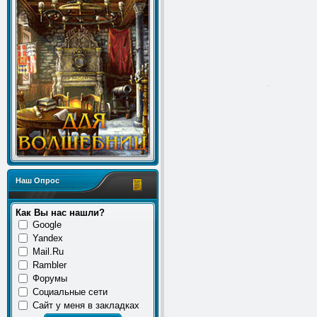
*
Наш Опрос
Как Вы нас нашли?
Google
Yandex
*
Mail.Ru
Rambler
Форумы
Социальные сети
Сайт у меня в закладках