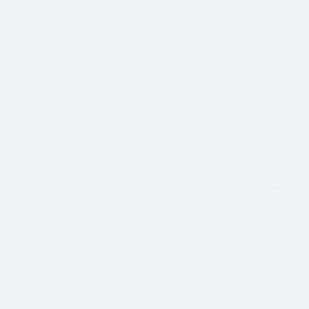
*
*
*