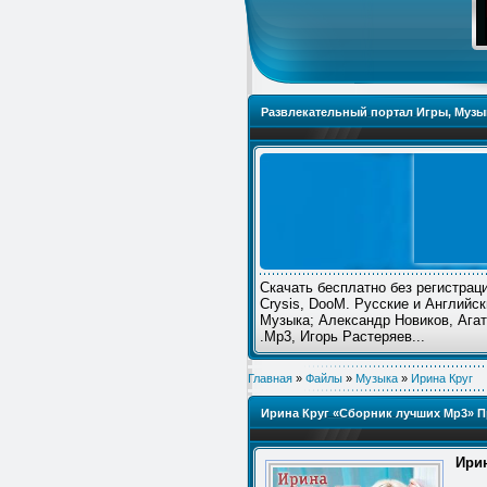
Развлекательный портал Игры, Музык
Скачать бесплатно без регистрации 
Crysis, DooM. Русские и Английск
Музыка; Александр Новиков, Агат
.Mp3, Игорь Растеряев...
Главная
»
Файлы
»
Музыка
»
Ирина Круг
Ирина Круг «Сборник лучших Mp3» П
Ирин