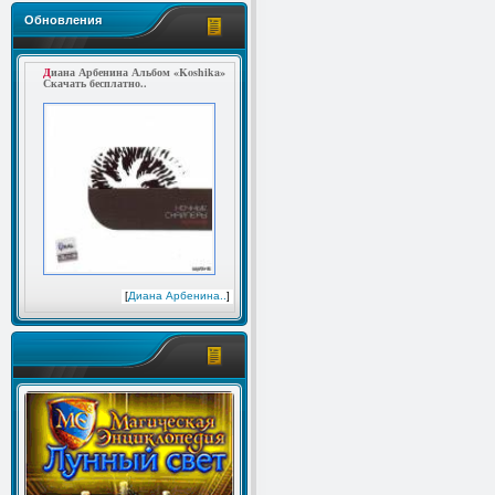
Обновления
Диана Арбенина Альбом «Koshika»
Скачать бесплатно..
[
Диана Арбенина..
]