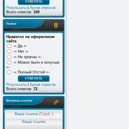
Результаты
|
Архив опросов
Всего ответов:
169
Новое
Нравится ли оформление
сайта
-= Да =-
-= Нет =-
-= На троечку =-
-= Можно было и получше
=-
-= Полный Отстой =-
Результаты
|
Архив опросов
Всего ответов:
72
Витрина ссылок
Ваша ссылка
(3 руб. )
Ваша ссылка