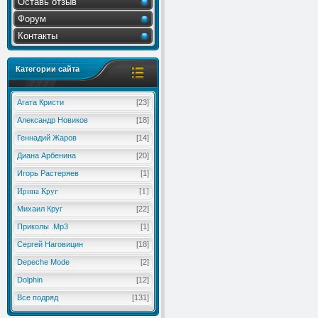
Оставь отзыв
Форум
Контакты
Категории сайта
Агата Кристи
[23]
Александр Новиков
[18]
Геннадий Жаров
[14]
Диана Арбенина
[20]
Игорь Растеряев
[1]
Ирина Круг
[1]
Михаил Круг
[22]
Приколы .Mp3
[1]
Сергей Наговицин
[18]
Depeche Mode
[2]
Dolphin
[12]
Все подряд
[131]