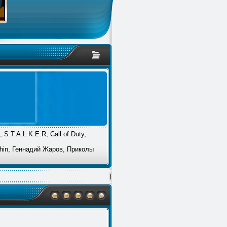
S.T.A.L.K.E.R, Call of Duty,
phin, Геннадий Жаров, Приколы
|