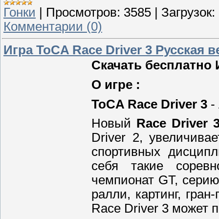
Гонки
|
Просмотров:
3585
|
Загрузок:
Комментарии (0)
Игра ToCA Race Driver 3 Русская 
Скачать бесплатно И
О игре :
ToCA Race Driver 3
-
Новый
Race Driver 
Driver 2, увеличива
спортивных дисципл
себя такие соревн
чемпионат GT, серию 
ралли, картинг, гран
Race Driver 3 может п