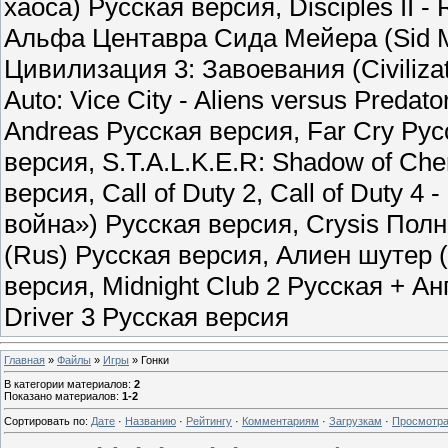
хаоса) Русская версия, Disciples II - 
Альфа Центавра Сида Мейера (Sid Me
Цивилизация 3: Завоевания (Civilizati
Auto: Vice City - Aliens versus Predat
Andreas Русская версия, Far Cry Русс
версия, S.T.A.L.K.E.R: Shadow of Ch
версия, Call of Duty 2, Call of Duty 
война») Русская версия, Crysis Пол
(Rus) Русская версия, Алиен шутер (
версия, Midnight Club 2 Русская + А
Driver 3 Русская версия
Главная
»
Файлы
»
Игры
» Гонки
В категории материалов
:
2
Показано материалов
:
1-2
Сортировать по
:
Дате
·
Названию
·
Рейтингу
·
Комментариям
·
Загрузкам
·
Просмотр