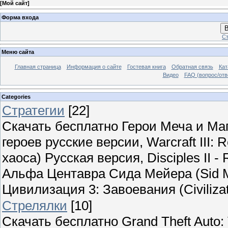
[
Мой сайт
]
Форма входа
В
Ст
Меню сайта
Главная страница
Информация о сайте
Гостевая книга
Обратная связь
Кат
Видео
FAQ (вопрос/отв
Categories
Стратегии
[22]
Скачать бесплатно Герои Меча и Маги
героев русские версии, Warcraft III:
хаоса) Русская версия, Disciples II - 
Альфа Центавра Сида Мейера (Sid Me
Цивилизация 3: Завоевания (Civilizati
Стрелялки
[10]
Скачать бесплатно Grand Theft Auto: V